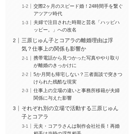
交際2ヶ月のスピード婚！24時間手を繋ぐ
アツアツ時代
夫婦で注目された時期と芸名「ハッピハ
ッピー。」への改名
三原じゅん子とコアラの離婚理由は浮
気？仕事上の関係も影響か
携帯電話から見つかった写真ややり取り
が離婚のきっかけに
5か月間も帰宅しない？三者面談で突きつ
けられた残酷な現実
仕事上の立場の違いと事務所移籍が夫婦
関係に与えた影響
それぞれ別の立場で活動する三原じゅん
子とコアラ
元夫・コアラさんは制作会社社長！再婚
相手は当時の浮気相手