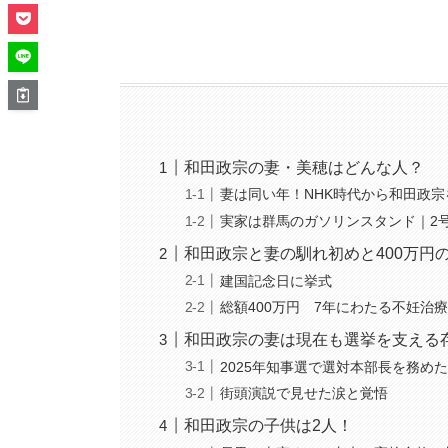
和田政宗の妻・美穂はどんな人？
妻は同い年！NHK時代から和田政
実家は群馬のガソリンスタンド｜2
和田政宗と妻の馴れ初めと400万円
建国記念日に挙式
総額400万円 7年にわたる不妊治
和田政宗の妻は現在も選挙を支える
2025年知事選で選対本部長を務め
街頭演説で見せた涙と覚悟
和田政宗の子供は2人！