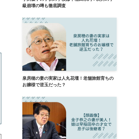
級崩壊の噂も徹底調査
つ
泉房穂の妻の実家は人丸花壇！老舗旅館育ちの
お嬢様で逆玉だった？