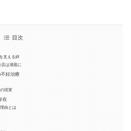
目次
宗を支える絆
号店は湖底に
の不妊治療
療の現実
存在
た理由とは