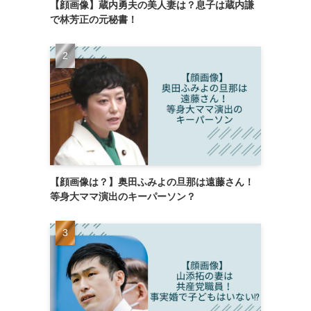
【顔画像】蔵内勇夫の美人妻は？息子は蔵内謙
で林芳正の元秘書！
【顔画像は？】奥田ふみよの旦那は遠藤さん！
等身大ママ演出のキーパーソン？