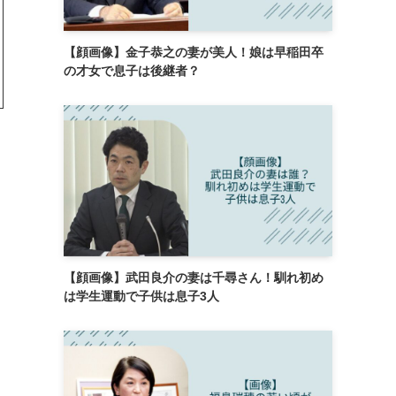
【顔画像】金子恭之の妻が美人！娘は早稲田卒
の才女で息子は後継者？
【顔画像】武田良介の妻は千尋さん！馴れ初め
は学生運動で子供は息子3人