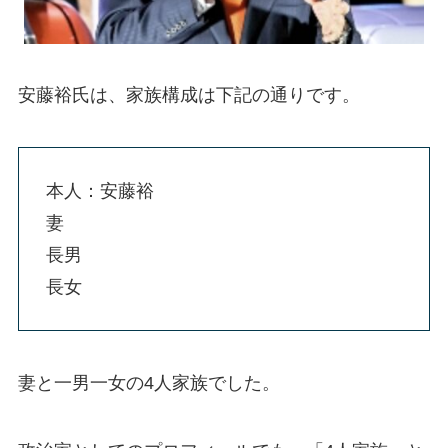
安藤裕氏は、家族構成は下記の通りです。
本人：安藤裕
妻
長男
長女
妻と一男一女の4人家族でした。