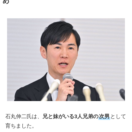
め
石丸伸二氏は、
兄と妹がいる3人兄弟の
次男
として
育ちました。