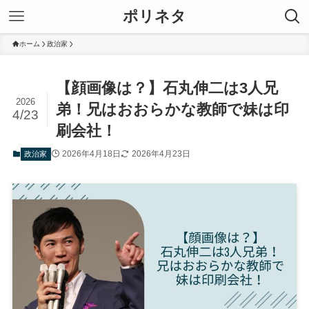
ポリネタ
ホーム
政治家
【顔画像は？】石丸伸二は3人兄
2026
弟！兄はおおらかな教師で妹は印
4/23
刷会社！
2026年4月18日
2026年4月23日
政治家