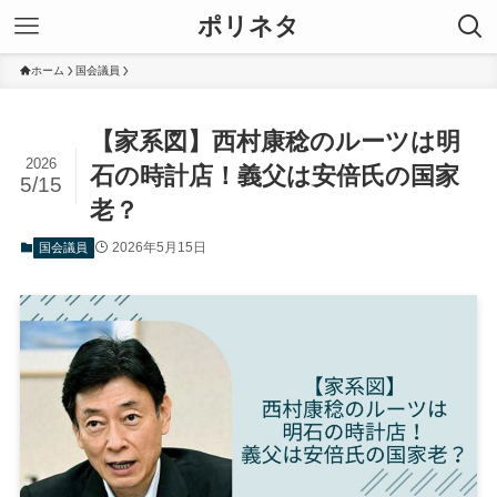
ポリネタ
ホーム
国会議員
【家系図】西村康稔のルーツは明
2026
石の時計店！義父は安倍氏の国家
5/15
老？
2026年5月15日
国会議員