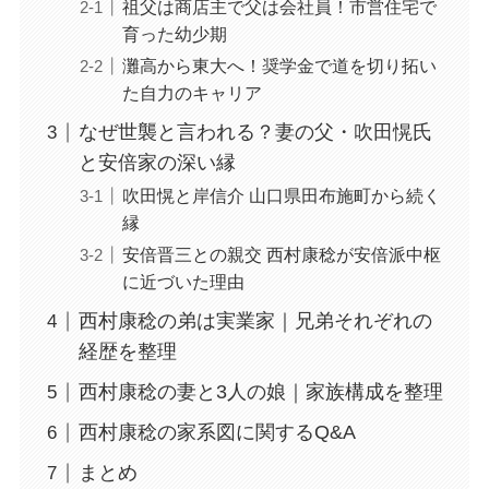
祖父は商店主で父は会社員！市営住宅で
育った幼少期
灘高から東大へ！奨学金で道を切り拓い
た自力のキャリア
なぜ世襲と言われる？妻の父・吹田愰氏
と安倍家の深い縁
吹田愰と岸信介 山口県田布施町から続く
縁
安倍晋三との親交 西村康稔が安倍派中枢
に近づいた理由
西村康稔の弟は実業家｜兄弟それぞれの
経歴を整理
西村康稔の妻と3人の娘｜家族構成を整理
西村康稔の家系図に関するQ&A
まとめ