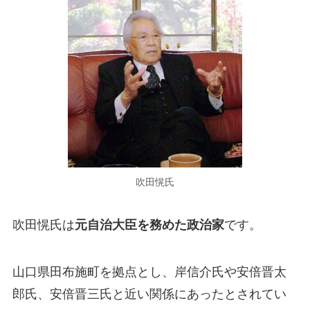
吹田愰氏
吹田愰氏は
元自治大臣を務めた政治家
です。
山口県田布施町を拠点とし、岸信介氏や安倍晋太
郎氏、安倍晋三氏と近い関係にあったとされてい